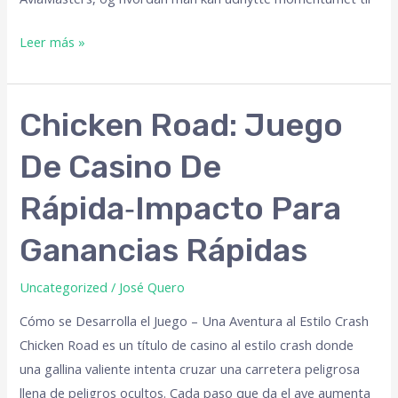
Leer más »
Chicken
Chicken Road: Juego
Road:
De Casino De
Juego
de
Rápida‑Impacto Para
Casino
de
Ganancias Rápidas
Rápida‑Impacto
para
Uncategorized
/
José Quero
Ganancias
Cómo se Desarrolla el Juego – Una Aventura al Estilo Crash
Rápidas
Chicken Road es un título de casino al estilo crash donde
una gallina valiente intenta cruzar una carretera peligrosa
llena de peligros ocultos. Cada paso que da el ave aumenta