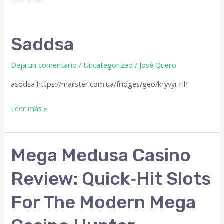
saddsa
Saddsa
Deja un comentario
/
Uncategorized
/
José Quero
asddsa https://maiister.com.ua/fridges/geo/kryvyi-rih
Leer más »
Mega
Mega Medusa Casino
Medusa
Review: Quick‑Hit Slots
Casino
Review:
For The Modern Mega
Quick‑Hit
Slots