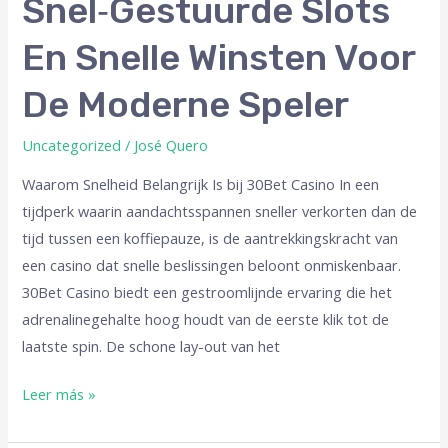
Snel‑Gestuurde Slots
Snel‑Gestuurde
Slots
En Snelle Winsten Voor
en
Snelle
De Moderne Speler
Winsten
voor
Uncategorized
/
José Quero
de
Waarom Snelheid Belangrijk Is bij 30Bet Casino In een
Moderne
tijdperk waarin aandachtsspannen sneller verkorten dan de
Speler
tijd tussen een koffiepauze, is de aantrekkingskracht van
een casino dat snelle beslissingen beloont onmiskenbaar.
30Bet Casino biedt een gestroomlijnde ervaring die het
adrenalinegehalte hoog houdt van de eerste klik tot de
laatste spin. De schone lay-out van het
Leer más »