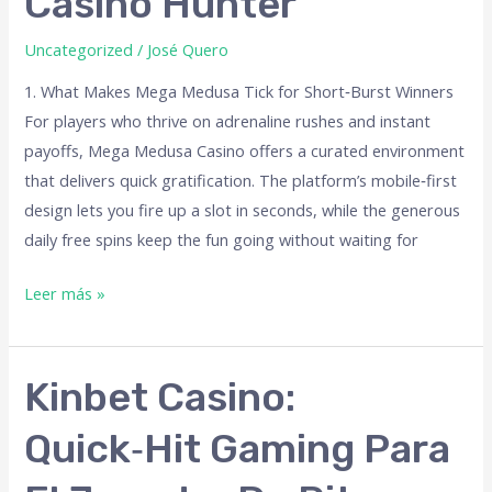
Casino Hunter
for
the
Uncategorized
/
José Quero
Modern
1. What Makes Mega Medusa Tick for Short‑Burst Winners
Mega
For players who thrive on adrenaline rushes and instant
Casino
payoffs, Mega Medusa Casino offers a curated environment
Hunter
that delivers quick gratification. The platform’s mobile‑first
design lets you fire up a slot in seconds, while the generous
daily free spins keep the fun going without waiting for
Leer más »
Kinbet
Kinbet Casino:
Casino:
Quick‑Hit Gaming Para
Quick‑Hit
Gaming