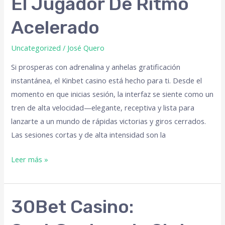
El Jugador De Ritmo
para
el
Acelerado
Jugador
de
Uncategorized
/
José Quero
Ritmo
Si prosperas con adrenalina y anhelas gratificación
Acelerado
instantánea, el Kinbet casino está hecho para ti. Desde el
momento en que inicias sesión, la interfaz se siente como un
tren de alta velocidad—elegante, receptiva y lista para
lanzarte a un mundo de rápidas victorias y giros cerrados.
Las sesiones cortas y de alta intensidad son la
Leer más »
30Bet
30Bet Casino:
Casino: