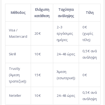
Ελάχιστη
Ταχύτητα
Μέθοδος
Τέλη
κατάθεση
ανάληψης
2–3
0 €
Visa /
20 €
εργάσιμες
(χωρίς
Mastercard
ημέρες
τέλη)
0,5 € ανά
Skrill
10 €
24–48 ώρες
ανάληψη
Trustly
Άμεση
(Άμεση
15 €
0 €
(εσωτερική)
τραπεζική)
0,5 € ανά
Neteller
10 €
24–48 ώρες
ανάληψη