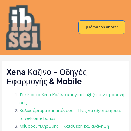
Ir
al
contenido
¡Llámanos ahora!
Xena Καζίνο – Οδηγός
Εφαρμογής & Mobile
Τι είναι το Xena Καζίνο και γιατί αξίζει την προσοχή
σας
Καλωσόρισμα και μπόνους – Πώς να αξιοποιήσετε
το welcome bonus
Μέθοδοι πληρωμής – Κατάθεση και ανάληψη