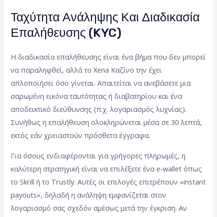
Ταχύτητα Ανάληψης Και Διαδικασία
Επαλήθευσης (KYC)
Η διαδικασία επαλήθευσης είναι ένα βήμα που δεν μπορεί
να παραληφθεί, αλλά το Xena Καζίνο την έχει
απλοποιήσει όσο γίνεται. Απαιτείται να ανεβάσετε μια
σαρωμένη εικόνα ταυτότητας ή διαβατηρίου και ένα
αποδεικτικό διεύθυνσης (π.χ. λογαριασμός λυχνίας).
Συνήθως η επαλήθευση ολοκληρώνεται μέσα σε 30 λεπτά,
εκτός εάν χρειαστούν πρόσθετα έγγραφα.
Για όσους ενδιαφέρονται για γρήγορες πληρωμές, η
καλύτερη στρατηγική είναι να επιλέξετε ένα e‑wallet όπως
το Skrill ή το Trustly. Αυτές οι επιλογές επιτρέπουν «instant
payouts», δηλαδή η ανάληψη εμφανίζεται στον
λογαριασμό σας σχεδόν αμέσως μετά την έγκριση. Αν