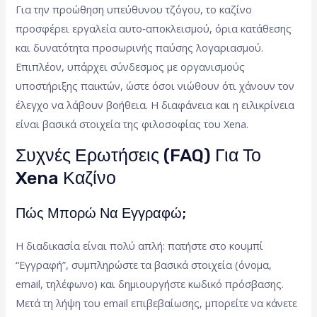
Για την προώθηση υπεύθυνου τζόγου, το καζίνο
προσφέρει εργαλεία αυτο‑αποκλεισμού, όρια κατάθεσης
και δυνατότητα προσωρινής παύσης λογαριασμού.
Επιπλέον, υπάρχει σύνδεσμος με οργανισμούς
υποστήριξης παικτών, ώστε όσοι νιώθουν ότι χάνουν τον
έλεγχο να λάβουν βοήθεια. Η διαφάνεια και η ειλικρίνεια
είναι βασικά στοιχεία της φιλοσοφίας του Xena.
Συχνές Ερωτήσεις (FAQ) Για Το
Xena Καζίνο
Πώς Μπορώ Να Εγγραφώ;
Η διαδικασία είναι πολύ απλή: πατήστε στο κουμπί
“Εγγραφή”, συμπληρώστε τα βασικά στοιχεία (όνομα,
email, τηλέφωνο) και δημιουργήστε κωδικό πρόσβασης.
Μετά τη λήψη του email επιβεβαίωσης, μπορείτε να κάνετε