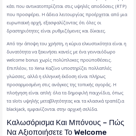
κάτι που αντικατοπτρίζεται στις υψηλές αποδόσεις (RTP)
που προσφέρει. Η άδεια λειτουργίας προέρχεται από μια
ευρωπαϊκή αρχή, εξασφαλίζοντας ότι όλες οι
δραστηριότητες είναι ρυθμιζόμενες και δίκαιες.
Από την άποψη του χρήστη, η κύρια ελκυστικότητα είναι η
δυνατότητα να ξεκινήσει κανείς με ένα γενναιόδωρο
welcome bonus χωρίς πολύπλοκες προϋποθέσεις.
Επιπλέον, το Xena Καζίνο υποστηρίζει πολλαπλές
γλώσσες, αλλά η ελληνική έκδοση είναι πλήρως
προσαρμοσμένη στις ανάγκες της τοπικής αγοράς. Η
πλοήγηση είναι απλή: όλα τα δημοφιλή παιχνίδια, όπως
τα slots υψηλής μεταβλητότητας και τα κλασικά τραπέζια
blackjack, εμφανίζονται στην αρχική σελίδα.
Καλωσόρισμα Και Μπόνους – Πώς
Να Αξιοποιήσετε Το Welcome