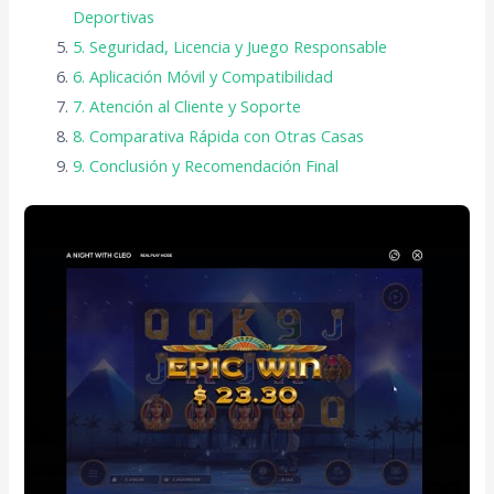
Deportivas
5. Seguridad, Licencia y Juego Responsable
6. Aplicación Móvil y Compatibilidad
7. Atención al Cliente y Soporte
8. Comparativa Rápida con Otras Casas
9. Conclusión y Recomendación Final