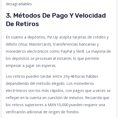
desagradables.
3. Métodos De Pago Y Velocidad
De Retiros
En cuanto a depósitos, Pin Up acepta tarjetas de crédito y
débito (Visa, Mastercard), transferencias bancarias y
monederos electrónicos como PayPal y Skrill. La mayoría de
los depósitos se procesan al instante, lo que permite
empezar a jugar sin esperas.
Los retiros pueden tardar entre 24 y 48 horas hábiles
dependiendo del método elegido. Los monederos
electrónicos son los más rápidos, con pagos que a veces se
reflejan en la cuenta en cuestión de minutos. Recuerda que
los retiros superiores a MXN 10,000 pueden requerir una
verificación adicional de origen de fondos.