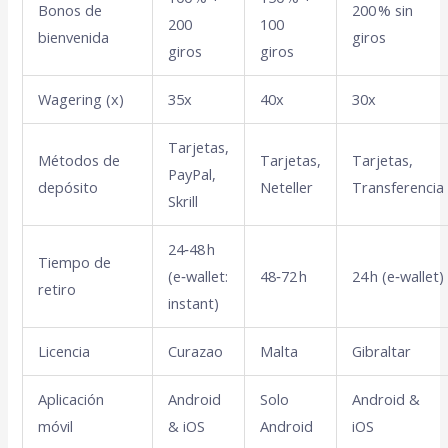
Bonos de
200 % sin
200
100
bienvenida
giros
giros
giros
Wagering (x)
35x
40x
30x
Tarjetas,
Métodos de
Tarjetas,
Tarjetas,
PayPal,
depósito
Neteller
Transferencia
Skrill
24‑48 h
Tiempo de
(e‑wallet:
48‑72 h
24 h (e‑wallet)
retiro
instant)
Licencia
Curazao
Malta
Gibraltar
Aplicación
Android
Solo
Android &
móvil
& iOS
Android
iOS