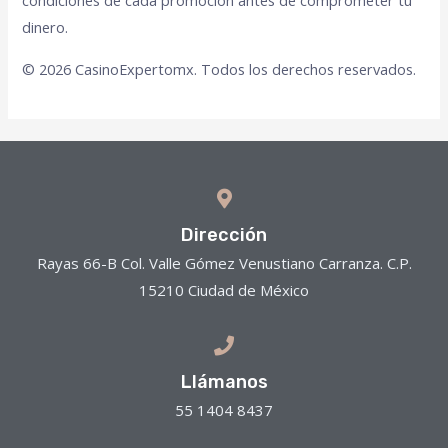
condiciones de cada promoción antes de comprometer tu
dinero.
© 2026 CasinoExpertomx. Todos los derechos reservados.
Dirección
Rayas 66-B Col. Valle Gómez Venustiano Carranza. C.P.
15210 Ciudad de México
Llámanos
55 1404 8437