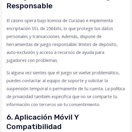
Responsable
El casino opera bajo licencia de Curazao e implementa
encriptación SSL de 256 bits, lo que protege tus datos
personales y transacciones. Además, dispone de
herramientas de juego responsable: límites de depósito,
auto‑exclusión y acceso a recursos de ayuda para
jugadores con problemas.
Si alguna vez sientes que el juego se vuelve problemático,
puedes contactar al equipo de soporte y solicitar la
suspensión temporal o permanente de tu cuenta. La política
de privacidad también especifica que no se comparte tu
información con terceros sin tu consentimiento.
6. Aplicación Móvil Y
Compatibilidad