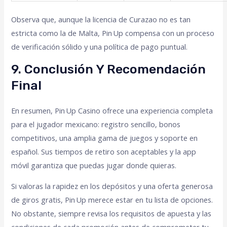
Observa que, aunque la licencia de Curazao no es tan
estricta como la de Malta, Pin Up compensa con un proceso
de verificación sólido y una política de pago puntual.
9. Conclusión Y Recomendación
Final
En resumen, Pin Up Casino ofrece una experiencia completa
para el jugador mexicano: registro sencillo, bonos
competitivos, una amplia gama de juegos y soporte en
español. Sus tiempos de retiro son aceptables y la app
móvil garantiza que puedas jugar donde quieras.
Si valoras la rapidez en los depósitos y una oferta generosa
de giros gratis, Pin Up merece estar en tu lista de opciones.
No obstante, siempre revisa los requisitos de apuesta y las