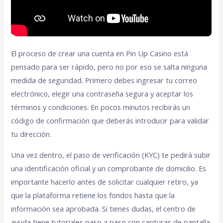
El proceso de crear una cuenta en Pin Up Casino está
pensado para ser rápido, pero no por eso se salta ninguna
medida de seguridad. Primero debes ingresar tu correo
electrónico, elegir una contraseña segura y aceptar los
términos y condiciones. En pocos minutos recibirás un
código de confirmación que deberás introducir para validar
tu dirección.
Una vez dentro, el paso de verificación (KYC) te pedirá subir
una identificación oficial y un comprobante de domicilio. Es
importante hacerlo antes de solicitar cualquier retiro, ya
que la plataforma retiene los fondos hasta que la
información sea aprobada. Si tienes dudas, el centro de
ayuda tiene tutoriales paso a paso con capturas de pantalla.