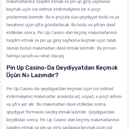
məlumatlarınızı təqdim etmək və pin up giriş sayfasına
keçmək üçün sizi xidmət etdirməliyimiz bir e-poçt
yoxlanmaq lazımdır. Bu e-poçtda sizə qeydiyyat kodu və ya
hesabınız üçün şifrə göndəriləcək. Bu kodu və şifrəni daxil
etdikdən sonra, Pin Up Casino-dan keçmiş məlumatlarınızı
təqdim etmək və pin up giriş sayfasına keçmək üçün tələb
olunan bütün məlumatları daxil etmək lazımdır. Bu proses
həmişə sürətli və rahat olacaq.
Pin Up Casino-Da Qeydiyyatdan Keçmək
Üçün Nə Lazımdır?
Pin Up Casino-da qeydiyyatdan keçmək üçün sizi xidmət
etdirməliyimiz məlumatlar arasında ad, soyad, e-poçt adresi
və şifrə yer alır. Bu məlumatları daxil etdikdən sonra,
qeydiyyat formasını təsdiq etmək lazımdır. Qeydiyyatdan
keçdikdən sonra, Pin Up Casino-dan keçmiş məlumatlarınızı
təqdim etmək və pin up giriş sayfasına keçmək üçün sizi