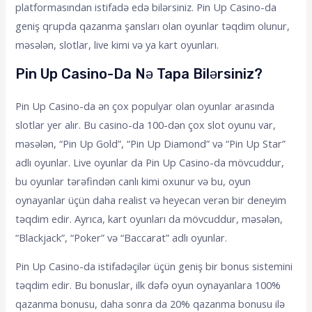
platformasından istifadə edə bilərsiniz. Pin Up Casino-da
geniş qrupda qazanma şansları olan oyunlar təqdim olunur,
məsələn, slotlar, live kimi və ya kart oyunları.
Pin Up Casino-Da Nə Tapa Bilərsiniz?
Pin Up Casino-da ən çox populyar olan oyunlar arasında
slotlar yer alır. Bu casino-da 100-dən çox slot oyunu var,
məsələn, “Pin Up Gold”, “Pin Up Diamond” və “Pin Up Star”
adlı oyunlar. Live oyunlar da Pin Up Casino-da mövcuddur,
bu oyunlar tərəfindən canlı kimi oxunur və bu, oyun
oynayanlar üçün daha realist və heyecan verən bir deneyim
təqdim edir. Ayrıca, kart oyunları da mövcuddur, məsələn,
“Blackjack”, “Poker” və “Baccarat” adlı oyunlar.
Pin Up Casino-da istifadəçilər üçün geniş bir bonus sistemini
təqdim edir. Bu bonuslar, ilk dəfə oyun oynayanlara 100%
qazanma bonusu, daha sonra da 20% qazanma bonusu ilə