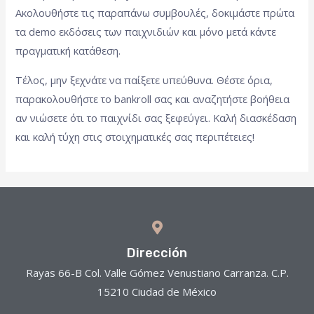
Ακολουθήστε τις παραπάνω συμβουλές, δοκιμάστε πρώτα
τα demo εκδόσεις των παιχνιδιών και μόνο μετά κάντε
πραγματική κατάθεση.
Τέλος, μην ξεχνάτε να παίξετε υπεύθυνα. Θέστε όρια,
παρακολουθήστε το bankroll σας και αναζητήστε βοήθεια
αν νιώσετε ότι το παιχνίδι σας ξεφεύγει. Καλή διασκέδαση
και καλή τύχη στις στοιχηματικές σας περιπέτειες!
Dirección
Rayas 66-B Col. Valle Gómez Venustiano Carranza. C.P.
15210 Ciudad de México