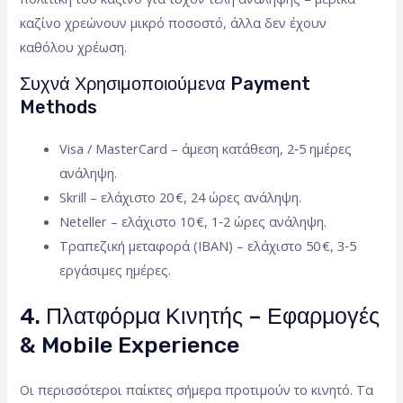
καζίνο χρεώνουν μικρό ποσοστό, άλλα δεν έχουν
καθόλου χρέωση.
Συχνά Χρησιμοποιούμενα Payment
Methods
Visa / MasterCard – άμεση κατάθεση, 2‑5 ημέρες
ανάληψη.
Skrill – ελάχιστο 20 €, 24 ώρες ανάληψη.
Neteller – ελάχιστο 10 €, 1‑2 ώρες ανάληψη.
Τραπεζική μεταφορά (IBAN) – ελάχιστο 50 €, 3‑5
εργάσιμες ημέρες.
4. Πλατφόρμα Κινητής – Εφαρμογές
& Mobile Experience
Οι περισσότεροι παίκτες σήμερα προτιμούν το κινητό. Τα