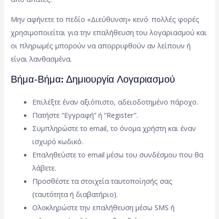
Μην αφήνετε το πεδίο «Διεύθυνση» κενό· πολλές φορές
χρησιμοποιείται για την επαλήθευση του λογαριασμού και
οι πληρωμές μπορούν να απορριφθούν αν λείπουν ή
είναι λανθασμένα.
Βήμα‑βήμα: Δημιουργία Λογαριασμού
Επιλέξτε έναν αξιόπιστο, αδειοδοτημένο πάροχο.
Πατήστε “Εγγραφή” ή “Register”.
Συμπληρώστε το email, το όνομα χρήστη και έναν
ισχυρό κωδικό.
Επαληθεύστε το email μέσω του συνδέσμου που θα
λάβετε.
Προσθέστε τα στοιχεία ταυτοποίησής σας
(ταυτότητα ή διαβατήριο).
Ολοκληρώστε την επαλήθευση μέσω SMS ή