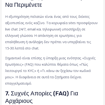
Να Περιμένετε
Η εξυπηρέτηση πελατών είναι ένας από τους δείκτες
αξιοπιστίας ενός καζίνο. Τα κορυφαία sites προσφέρουν
live chat 24/7, email και τηλεφωνική υποστήριξη σε
ελληνική γλώσσα. Η απάντηση σε ερωτήσεις για
επαλήθευση ή ανάληψη δεν πρέπει να υπερβαίνει τις
15‑30 λεπτά στο chat.
Σημαντικό είναι επίσης η ύπαρξη μιας ενότητας «Συχνές
Ερωτήσεις» (FAQ) που καλύπτει θέματα όπως «Πώς
λειτουργεί το KYC;» ή «Τι κάνω αν ξεχάσω τον κωδικό
μου;». Η διαφάνεια σε αυτά τα ζητήματα δείχνει
επαγγελματισμό.
7. Συχνές Απορίες (FAQ) Για
Αρχάριους