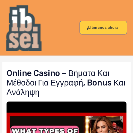
Ir
al
contenido
¡Llámanos ahora!
Online Casino – Βήματα Και
Μέθοδοι Για Εγγραφή, Bonus Και
Ανάληψη