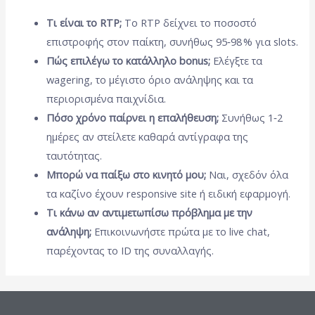
Τι είναι το RTP;
Το RTP δείχνει το ποσοστό
επιστροφής στον παίκτη, συνήθως 95‑98 % για slots.
Πώς επιλέγω το κατάλληλο bonus;
Ελέγξτε τα
wagering, το μέγιστο όριο ανάληψης και τα
περιορισμένα παιχνίδια.
Πόσο χρόνο παίρνει η επαλήθευση;
Συνήθως 1‑2
ημέρες αν στείλετε καθαρά αντίγραφα της
ταυτότητας.
Μπορώ να παίξω στο κινητό μου;
Ναι, σχεδόν όλα
τα καζίνο έχουν responsive site ή ειδική εφαρμογή.
Τι κάνω αν αντιμετωπίσω πρόβλημα με την
ανάληψη;
Επικοινωνήστε πρώτα με το live chat,
παρέχοντας το ID της συναλλαγής.