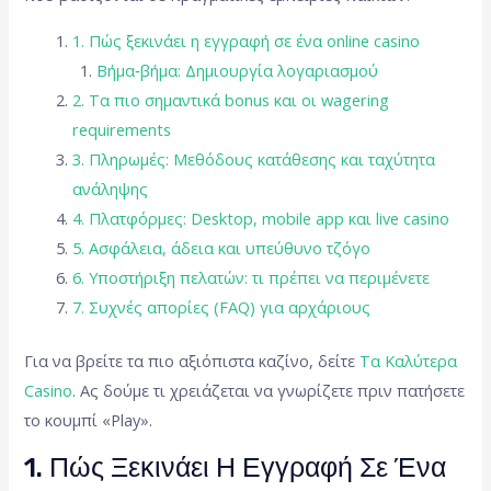
1. Πώς ξεκινάει η εγγραφή σε ένα online casino
Βήμα‑βήμα: Δημιουργία λογαριασμού
2. Τα πιο σημαντικά bonus και οι wagering
requirements
3. Πληρωμές: Μεθόδους κατάθεσης και ταχύτητα
ανάληψης
4. Πλατφόρμες: Desktop, mobile app και live casino
5. Ασφάλεια, άδεια και υπεύθυνο τζόγο
6. Υποστήριξη πελατών: τι πρέπει να περιμένετε
7. Συχνές απορίες (FAQ) για αρχάριους
Για να βρείτε τα πιο αξιόπιστα καζίνο, δείτε
Τα Καλύτερα
Casino
. Ας δούμε τι χρειάζεται να γνωρίζετε πριν πατήσετε
το κουμπί «Play».
1. Πώς Ξεκινάει Η Εγγραφή Σε Ένα