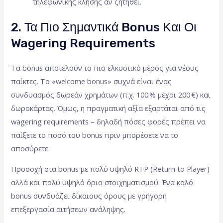
τηλεφωνικής κλήσης αν ζητηθεί.
2. Τα Πιο Σημαντικά Bonus Και Οι
Wagering Requirements
Τα bonus αποτελούν το πιο ελκυστικό μέρος για νέους
παίκτες. Το «welcome bonus» συχνά είναι ένας
συνδυασμός δωρεάν χρημάτων (π.χ. 100 % μέχρι 200 €) και
δωροκάρτας. Όμως, η πραγματική αξία εξαρτάται από τις
wagering requirements – δηλαδή πόσες φορές πρέπει να
παίξετε το ποσό του bonus πριν μπορέσετε να το
αποσύρετε.
Προσοχή στα bonus με πολύ υψηλό RTP (Return to Player)
αλλά και πολύ υψηλό όριο στοιχηματισμού. Ένα καλό
bonus συνδυάζει δίκαιους όρους με γρήγορη
επεξεργασία αιτήσεων ανάληψης.