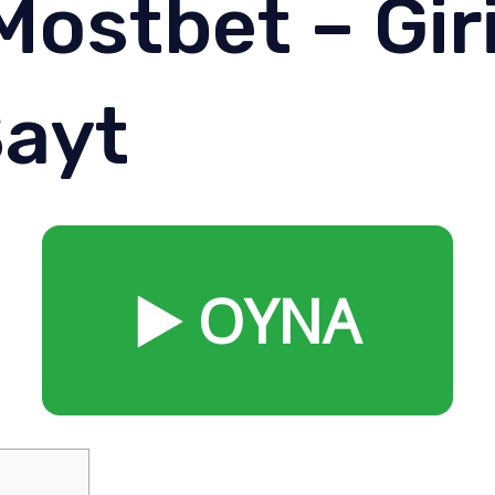
Mostbet – Gir
Sayt
▶️ OYNA