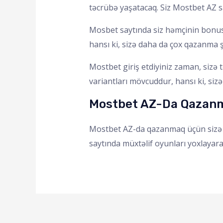
təcrübə yaşatacaq. Siz Mostbet AZ sa
Mosbet saytında siz həmçinin bonus və
hansı ki, sizə daha da çox qazanma ş
Mostbet giriş etdiyiniz zaman, sizə 
variantları mövcuddur, hansı ki, siz
Mostbet AZ-Da Qazan
Mostbet AZ-da qazanmaq üçün sizə s
saytında müxtəlif oyunları yoxlayar