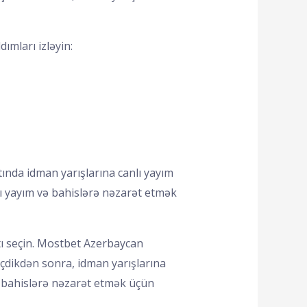
ımları izləyin:
ında idman yarışlarına canlı yayım
lı yayım və bahislərə nəzarət etmək
tı seçin. Mostbet Azerbaycan
çdikdən sonra, idman yarışlarına
və bahislərə nəzarət etmək üçün