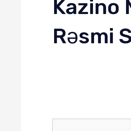
Kazino 
Rəsmi 