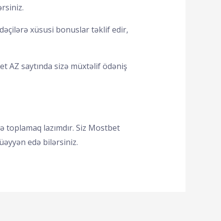
rsiniz.
əçilərə xüsusi bonuslar təklif edir,
et AZ saytında sizə müxtəlif ödəniş
 toplamaq lazımdır. Siz Mostbet
əyyən edə bilərsiniz.