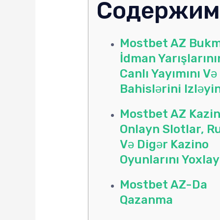
Содержим
Mostbet AZ Bukm
İdman Yarışlarını
Canlı Yayımını Və
Bahislərini Izləyi
Mostbet AZ Kazin
Onlayn Slotlar, R
Və Digər Kazino
Oyunlarını Yoxlay
Mostbet AZ-Da
Qazanma