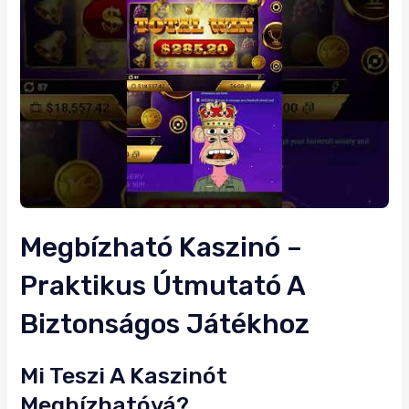
Megbízható Kaszinó –
Praktikus Útmutató A
Biztonságos Játékhoz
Mi Teszi A Kaszinót
Megbízhatóvá?