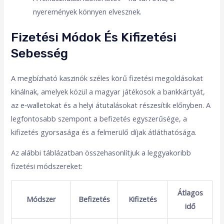
nyeremények könnyen elvesznek.
Fizetési Módok És Kifizetési
Sebesség
A megbízható kaszinók széles körű fizetési megoldásokat
kínálnak, amelyek közül a magyar játékosok a bankkártyát,
az e‑walletokat és a helyi átutalásokat részesítik előnyben. A
legfontosabb szempont a befizetés egyszerűsége, a
kifizetés gyorsasága és a felmerülő díjak átláthatósága.
Az alábbi táblázatban összehasonlítjuk a leggyakoribb
fizetési módszereket:
Átlagos
Módszer
Befizetés
Kifizetés
idő