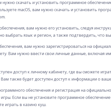
м нужно скачать и установить программное обеспечени
спользуете macOS, вам нужно скачать и установить прог
om.
беспечения, вам нужно его установить, следуя инструк
о выбрать язык и регион, а также подтвердить, что вы 
беспечения, вам нужно зарегистрироваться на официал
ету. Вам нужно ввести свои личные данные, включая и
ступен доступ к личному кабинету, где вы сможете игра
. Вам также будет доступен доступ к информации о ваше
рограммного обеспечения и регистрация на официальном
 игры. Если вы не установите программное обеспечение
е играть в казино куш.