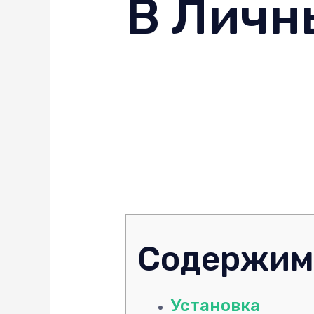
В Личн
Содержим
Установка