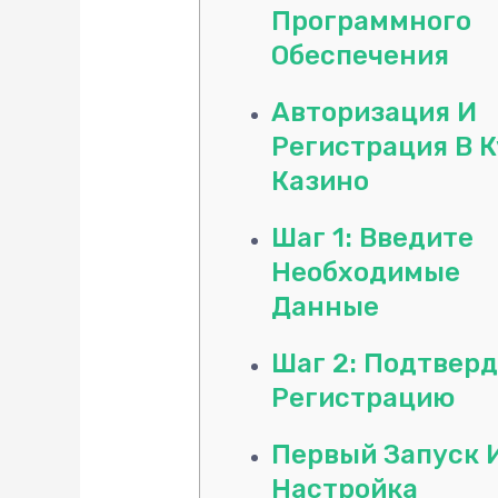
Программного
Обеспечения
Авторизация И
Регистрация В 
Казино
Шаг 1: Введите
Необходимые
Данные
Шаг 2: Подтвер
Регистрацию
Первый Запуск 
Настройка