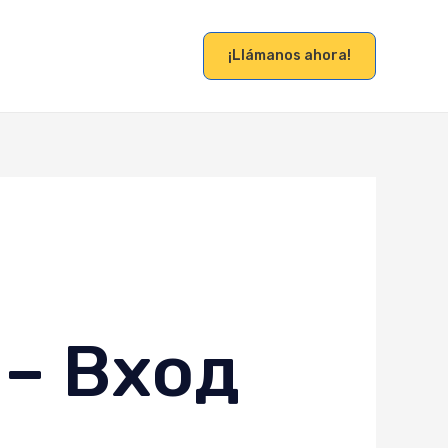
¡Llámanos ahora!
 – Вход