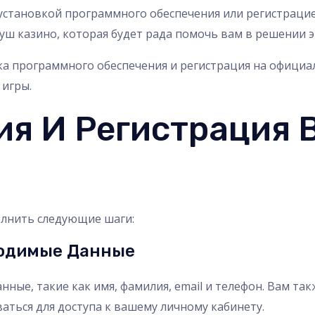
с установкой программного обеспечения или регистраци
уш казино, которая будет рада помочь вам в решении э
ка программного обеспечения и регистрация на официал
 игры.
я И Регистрация 
олнить следующие шаги:
ходимые Данные
нные, такие как имя, фамилия, email и телефон. Вам т
аться для доступа к вашему личному кабинету.