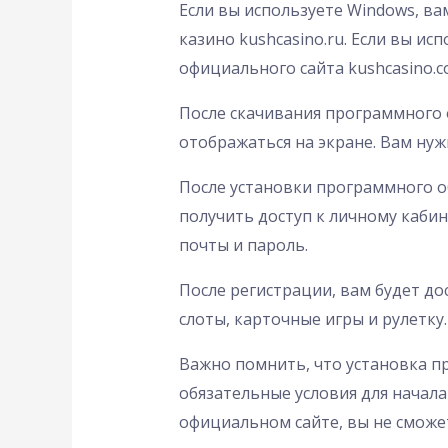
Если вы используете Windows, ва
казино kushcasino.ru. Если вы и
официального сайта kushcasino.c
После скачивания программного о
отображаться на экране. Вам нужн
После установки программного о
получить доступ к личному кабин
почты и пароль.
После регистрации, вам будет до
слоты, карточные игры и рулетку
Важно помнить, что установка п
обязательные условия для начала
официальном сайте, вы не сможет