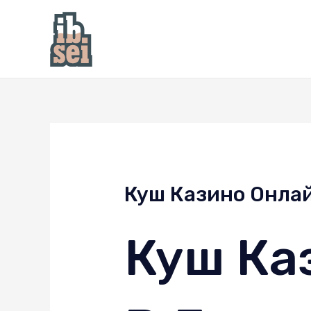
Ir
al
contenido
Куш Казино Онлай
Куш Ка