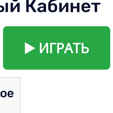
ый Кабинет
▶️ ИГРАТЬ
ое