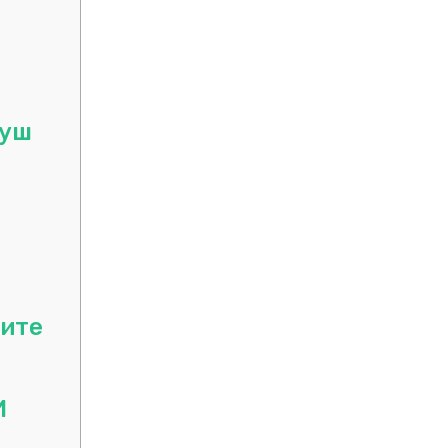
Куш
дите
И