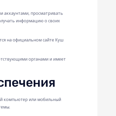
ми аккаунтами, просматривать
получать информацию о своих
ется на официальном сайте Куш
ветствующими органами и имеет
спечения
вой компьютер или мобильный
темы.