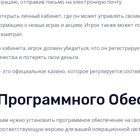
рацию, отправив письмо на электронную почту.
открыть личный кабинет, где он может управлять свои
формацию о новых играх и акциях. Игрок также может 
 выиграл.
кабинета, игрок должен убедиться, что он регистриру
чества и потерять свои деньги.
– это официальное казино, которое регулируется соот
 Программного Обе
, вам нужно установить программное обеспечение на с
 соответствующую версию для вашей операционной сис