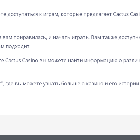
е доступаться к играм, которые предлагает Cactus Casi
я вам понравилась, и начать играть. Вам также доступ
ам подходит.
те Cactus Casino вы можете найти информацию о разли
”, где вы можете узнать больше о казино и его истории.