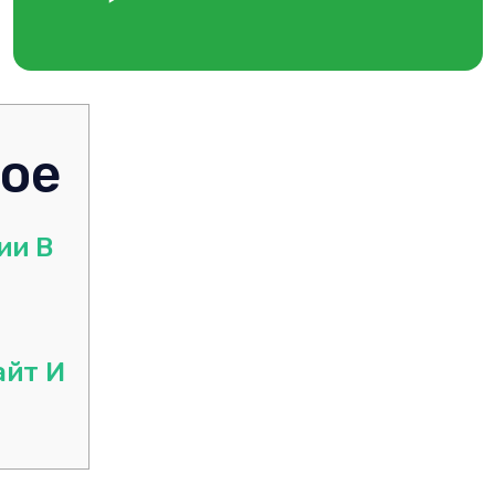
ое
ии В
айт И