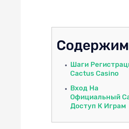
Содержим
Шаги Регистрац
Cactus Casino
Вход На
Официальный С
Доступ К Играм