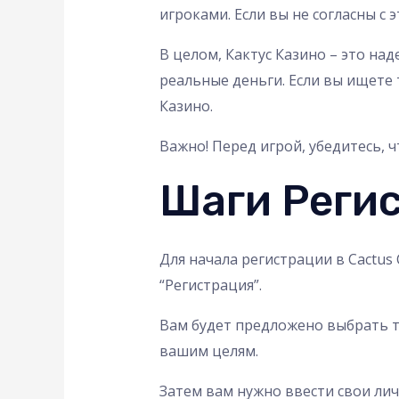
игроками. Если вы не согласны с 
В целом, Кактус Казино – это на
реальные деньги. Если вы ищете 
Казино.
Важно! Перед игрой, убедитесь, ч
Шаги Регис
Для начала регистрации в Cactus
“Регистрация”.
Вам будет предложено выбрать т
вашим целям.
Затем вам нужно ввести свои лич