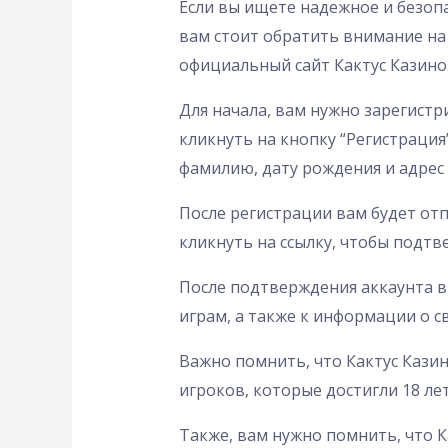
Если вы ищете надежное и безоп
вам стоит обратить внимание на 
официальный сайт Кактус Казино
Для начала, вам нужно зарегистр
кликнуть на кнопку “Регистрация
фамилию, дату рождения и адрес
После регистрации вам будет от
кликнуть на ссылку, чтобы подтв
После подтверждения аккаунта вы
играм, а также к информации о с
Важно помнить, что Кактус Казин
игроков, которые достигли 18 лет
Также, вам нужно помнить, что 