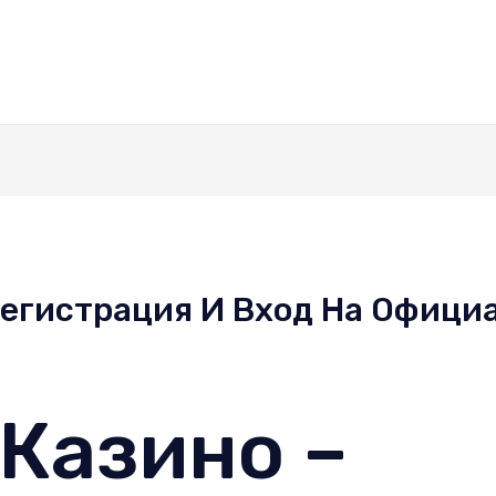
Регистрация И Вход На Офици
 Казино –