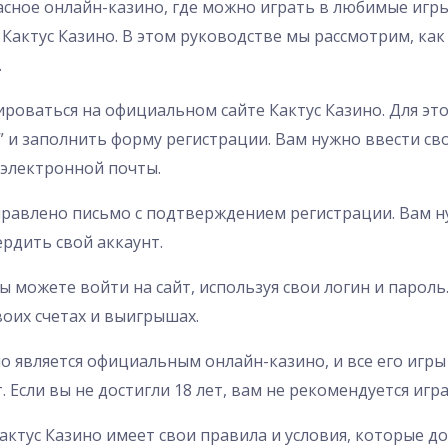
асное онлайн-казино, где можно играть в любимые игры
Кактус Казино. В этом руководстве мы рассмотрим, как
.
ироваться на официальном сайте Кактус Казино. Для это
” и заполнить форму регистрации. Вам нужно ввести св
 электронной почты.
правлено письмо с подтверждением регистрации. Вам н
ердить свой аккаунт.
 можете войти на сайт, используя свои логин и пароль.
воих счетах и выигрышах.
о является официальным онлайн-казино, и все его игры
. Если вы не достигли 18 лет, вам не рекомендуется игр
Кактус Казино имеет свои правила и условия, которые 