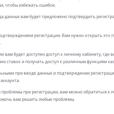
х, чтобы избежать ошибок.
а данных вам будет предложено подтвердить регистра
подтверждением регистрации. Вам нужно открыть это пи
.
 вам будет доступен доступ к личному кабинету, где 
ию ставок и получать доступ к различным функциям каз
льными при вводе данных и подтверждении регистраци
аккаунта.
и проблемы при регистрации, вам можно обратиться к п
помочь вам решить любые проблемы.