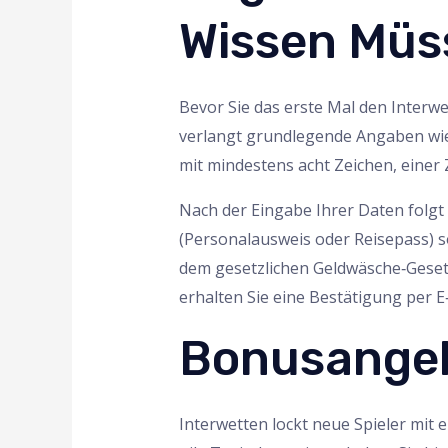
Wissen Müs
Bevor Sie das erste Mal den Interw
verlangt grundlegende Angaben wie 
mit mindestens acht Zeichen, einer 
Nach der Eingabe Ihrer Daten folgt 
(Personalausweis oder Reisepass) so
dem gesetzlichen Geldwäsche‑Gesetz
erhalten Sie eine Bestätigung per 
Bonusangeb
Interwetten lockt neue Spieler mit