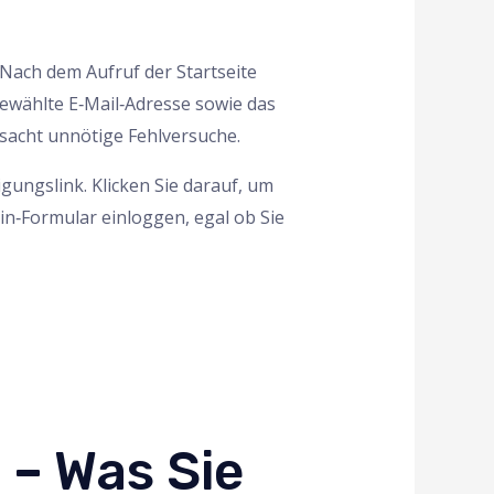
 Nach dem Aufruf der Startseite
gewählte E‑Mail‑Adresse sowie das
ursacht unnötige Fehlversuche.
igungslink. Klicken Sie darauf, um
gin‑Formular einloggen, egal ob Sie
 – Was Sie