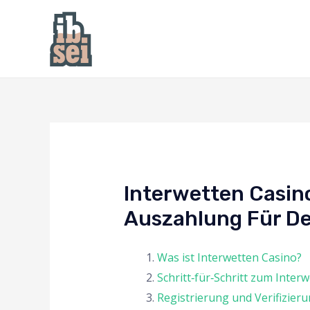
Ir
al
contenido
Interwetten Casin
Auszahlung Für De
Was ist Interwetten Casino?
Schritt‑für‑Schritt zum Inter
Registrierung und Verifizier