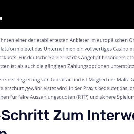
zehnten einer der etabliertesten Anbieter im europäischen 
attform bietet das Unternehmen ein vollwertiges Casino mi
kpots. Für deutsche Spieler ist das Angebot besonders attr
ten ist als auch die gängigen Zahlungsoptionen unterstütz
enz der Regierung von Gibraltar und ist Mitglied der Malta
rschutz gewährleistet wird. In der Praxis bedeutet das, da
chen für faire Auszahlungsquoten (RTP) und sichere Spiel
‑Schritt Zum Interw
in