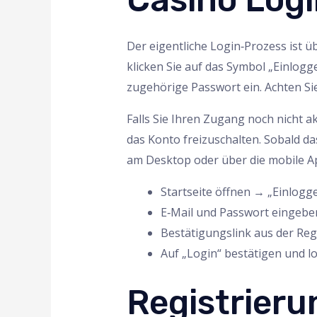
Der eigentliche Login‑Prozess ist ü
klicken Sie auf das Symbol „Einlogg
zugehörige Passwort ein. Achten Sie 
Falls Sie Ihren Zugang noch nicht a
das Konto freizuschalten. Sobald das
am Desktop oder über die mobile Ap
Startseite öffnen → „Einlogge
E‑Mail und Passwort eingebe
Bestätigungslink aus der Regis
Auf „Login“ bestätigen und l
Registrieru