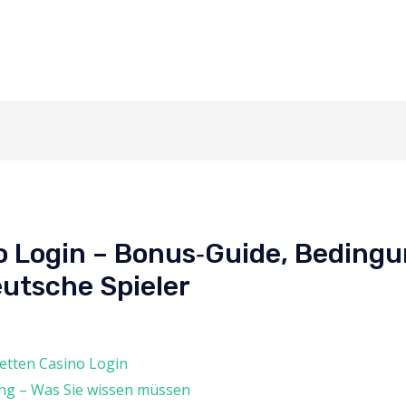
o Login – Bonus‑Guide, Beding
utsche Spieler
wetten Casino Login
ung – Was Sie wissen müssen