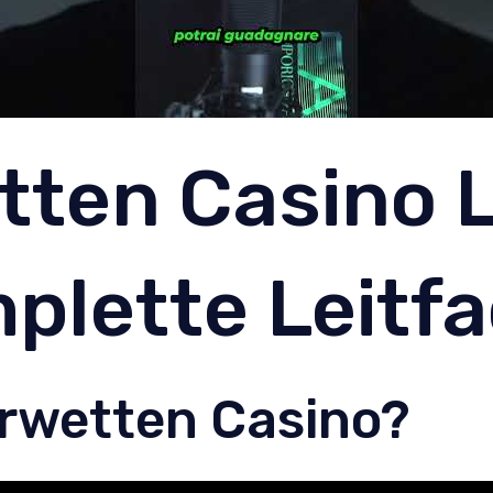
tten Casino L
plette Leitf
erwetten Casino?