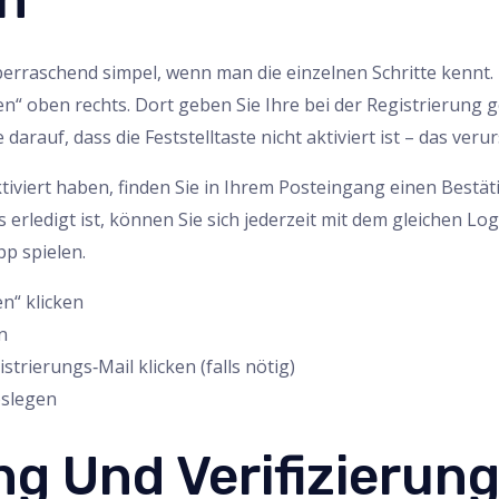
berraschend simpel, wenn man die einzelnen Schritte kennt.
en“ oben rechts. Dort geben Sie Ihre bei der Registrierung 
darauf, dass die Feststelltaste nicht aktiviert ist – das ver
ktiviert haben, finden Sie in Ihrem Posteingang einen Bestät
 erledigt ist, können Sie sich jederzeit mit dem gleichen Lo
p spielen.
n“ klicken
n
trierungs‑Mail klicken (falls nötig)
oslegen
ng Und Verifizierung