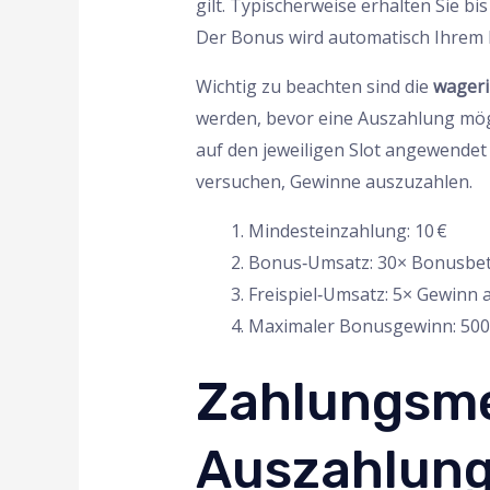
gilt. Typischerweise erhalten Sie bi
Der Bonus wird automatisch Ihrem 
Wichtig zu beachten sind die
wageri
werden, bevor eine Auszahlung mögl
auf den jeweiligen Slot angewendet
versuchen, Gewinne auszuzahlen.
Mindesteinzahlung: 10 €
Bonus‑Umsatz: 30× Bonusbe
Freispiel‑Umsatz: 5× Gewinn a
Maximaler Bonusgewinn: 500
Zahlungsm
Auszahlung