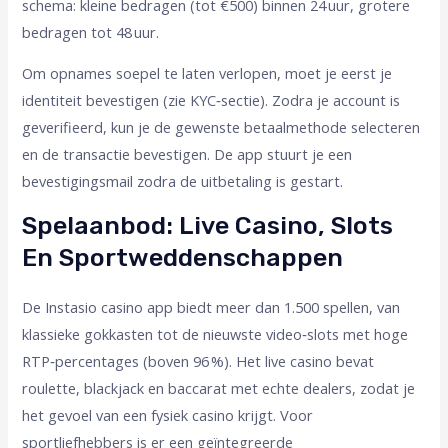
schema: kleine bedragen (tot €500) binnen 24 uur, grotere
bedragen tot 48 uur.
Om opnames soepel te laten verlopen, moet je eerst je
identiteit bevestigen (zie KYC‑sectie). Zodra je account is
geverifieerd, kun je de gewenste betaalmethode selecteren
en de transactie bevestigen. De app stuurt je een
bevestigingsmail zodra de uitbetaling is gestart.
Spelaanbod: Live Casino, Slots
En Sportweddenschappen
De Instasio casino app biedt meer dan 1.500 spellen, van
klassieke gokkasten tot de nieuwste video‑slots met hoge
RTP‑percentages (boven 96 %). Het live casino bevat
roulette, blackjack en baccarat met echte dealers, zodat je
het gevoel van een fysiek casino krijgt. Voor
sportliefhebbers is er een geïntegreerde