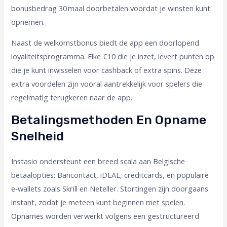
bonusbedrag 30 maal doorbetalen voordat je winsten kunt
opnemen.
Naast de welkomstbonus biedt de app een doorlopend
loyaliteitsprogramma. Elke €10 die je inzet, levert punten op
die je kunt inwisselen voor cashback of extra spins. Deze
extra voordelen zijn vooral aantrekkelijk voor spelers die
regelmatig terugkeren naar de app.
Betalingsmethoden En Opname
Snelheid
Instasio ondersteunt een breed scala aan Belgische
betaalopties: Bancontact, iDEAL, creditcards, en populaire
e‑wallets zoals Skrill en Neteller. Stortingen zijn doorgaans
instant, zodat je meteen kunt beginnen met spelen.
Opnames worden verwerkt volgens een gestructureerd