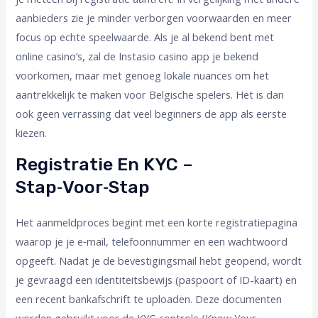
aanbieders zie je minder verborgen voorwaarden en meer
focus op echte speelwaarde. Als je al bekend bent met
online casino’s, zal de Instasio casino app je bekend
voorkomen, maar met genoeg lokale nuances om het
aantrekkelijk te maken voor Belgische spelers. Het is dan
ook geen verrassing dat veel beginners de app als eerste
kiezen.
Registratie En KYC –
Stap‑voor‑stap
Het aanmeldproces begint met een korte registratiepagina
waarop je je e‑mail, telefoonnummer en een wachtwoord
opgeeft. Nadat je de bevestigingsmail hebt geopend, wordt
je gevraagd een identiteitsbewijs (paspoort of ID-kaart) en
een recent bankafschrift te uploaden. Deze documenten
worden gebruikt voor de KYC‑controle (Know Your