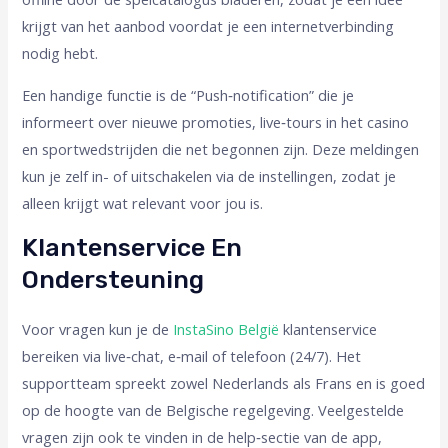
krijgt van het aanbod voordat je een internetverbinding
nodig hebt.
Een handige functie is de “Push‑notification” die je
informeert over nieuwe promoties, live‑tours in het casino
en sportwedstrijden die net begonnen zijn. Deze meldingen
kun je zelf in- of uitschakelen via de instellingen, zodat je
alleen krijgt wat relevant voor jou is.
Klantenservice En
Ondersteuning
Voor vragen kun je de
InstaSino België
klantenservice
bereiken via live‑chat, e‑mail of telefoon (24/7). Het
supportteam spreekt zowel Nederlands als Frans en is goed
op de hoogte van de Belgische regelgeving. Veelgestelde
vragen zijn ook te vinden in de help‑sectie van de app,