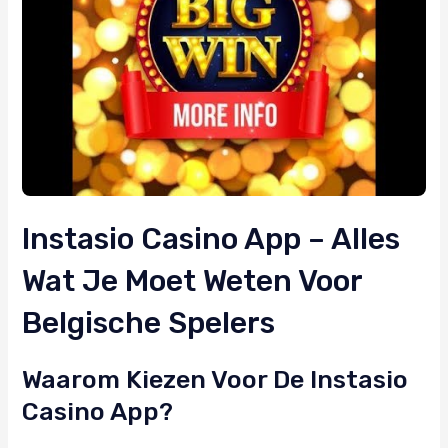
Instasio Casino App – Alles
Wat Je Moet Weten Voor
Belgische Spelers
Waarom Kiezen Voor De Instasio
Casino App?