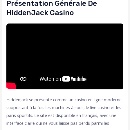
Présentation Générale De
HiddenJack Casino
HiddenJack se présente comme un casino en ligne moderne,
supportant à la fois les machines à sous, le live casino et les
paris sportifs. Le site est disponible en français, avec une
interface claire qui ne vous laisse pas perdu parmi les