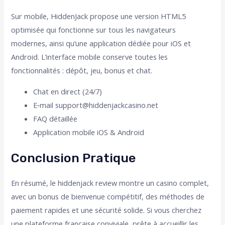
Sur mobile, HiddenJack propose une version HTML5
optimisée qui fonctionne sur tous les navigateurs
modernes, ainsi qu’une application dédiée pour iOS et
Android. L’interface mobile conserve toutes les
fonctionnalités : dépôt, jeu, bonus et chat.
Chat en direct (24/7)
E‑mail support@hiddenjackcasino.net
FAQ détaillée
Application mobile iOS & Android
Conclusion Pratique
En résumé, le hiddenjack review montre un casino complet,
avec un bonus de bienvenue compétitif, des méthodes de
paiement rapides et une sécurité solide. Si vous cherchez
une plateforme française conviviale, prête à accueillir les