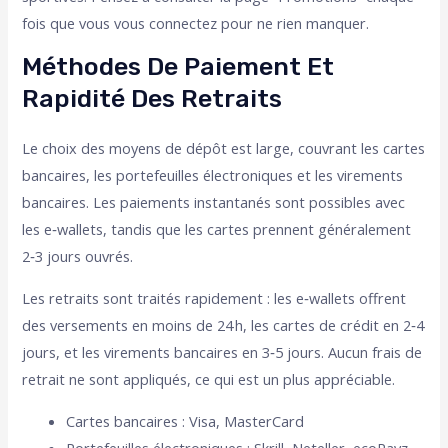
fois que vous vous connectez pour ne rien manquer.
Méthodes De Paiement Et
Rapidité Des Retraits
Le choix des moyens de dépôt est large, couvrant les cartes
bancaires, les portefeuilles électroniques et les virements
bancaires. Les paiements instantanés sont possibles avec
les e‑wallets, tandis que les cartes prennent généralement
2‑3 jours ouvrés.
Les retraits sont traités rapidement : les e‑wallets offrent
des versements en moins de 24 h, les cartes de crédit en 2‑4
jours, et les virements bancaires en 3‑5 jours. Aucun frais de
retrait ne sont appliqués, ce qui est un plus appréciable.
Cartes bancaires : Visa, MasterCard
Portefeuilles électroniques : Skrill, Neteller, ecoPayz