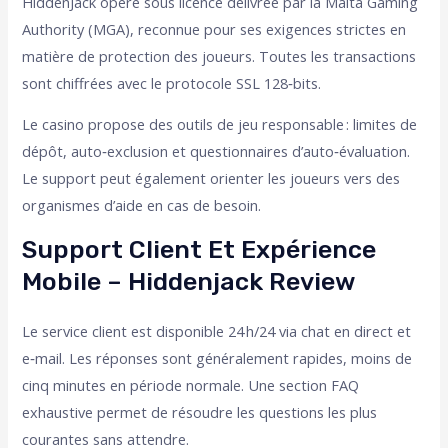
HiddenJack opère sous licence délivrée par la Malta Gaming
Authority (MGA), reconnue pour ses exigences strictes en
matière de protection des joueurs. Toutes les transactions
sont chiffrées avec le protocole SSL 128‑bits.
Le casino propose des outils de jeu responsable : limites de
dépôt, auto‑exclusion et questionnaires d’auto‑évaluation.
Le support peut également orienter les joueurs vers des
organismes d’aide en cas de besoin.
Support Client Et Expérience
Mobile – Hiddenjack Review
Le service client est disponible 24 h/24 via chat en direct et
e‑mail. Les réponses sont généralement rapides, moins de
cinq minutes en période normale. Une section FAQ
exhaustive permet de résoudre les questions les plus
courantes sans attendre.