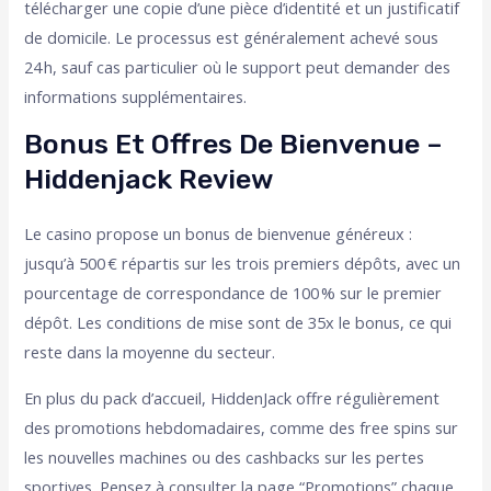
télécharger une copie d’une pièce d’identité et un justificatif
de domicile. Le processus est généralement achevé sous
24 h, sauf cas particulier où le support peut demander des
informations supplémentaires.
Bonus Et Offres De Bienvenue –
Hiddenjack Review
Le casino propose un bonus de bienvenue généreux :
jusqu’à 500 € répartis sur les trois premiers dépôts, avec un
pourcentage de correspondance de 100 % sur le premier
dépôt. Les conditions de mise sont de 35x le bonus, ce qui
reste dans la moyenne du secteur.
En plus du pack d’accueil, HiddenJack offre régulièrement
des promotions hebdomadaires, comme des free spins sur
les nouvelles machines ou des cashbacks sur les pertes
sportives. Pensez à consulter la page “Promotions” chaque