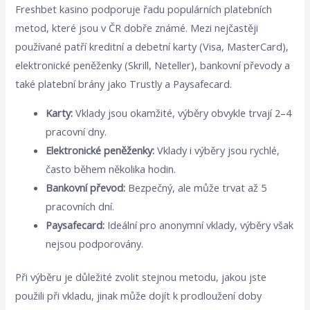
Freshbet kasino podporuje řadu populárních platebních
metod, které jsou v ČR dobře známé. Mezi nejčastěji
používané patří kreditní a debetní karty (Visa, MasterCard),
elektronické peněženky (Skrill, Neteller), bankovní převody a
také platební brány jako Trustly a Paysafecard.
Karty:
Vklady jsou okamžité, výběry obvykle trvají 2–4
pracovní dny.
Elektronické peněženky:
Vklady i výběry jsou rychlé,
často během několika hodin.
Bankovní převod:
Bezpečný, ale může trvat až 5
pracovních dní.
Paysafecard:
Ideální pro anonymní vklady, výběry však
nejsou podporovány.
Při výběru je důležité zvolit stejnou metodu, jakou jste
použili při vkladu, jinak může dojít k prodloužení doby