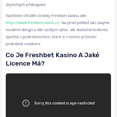
zbytečných překvapení.
Navštivte oficiální stránky Freshbet kasina zde:
https://www.freshbetcasino.cz/
. Na první pohled vás zaujme
moderní design a slib rychlých výher, ale skutečná hodnota
spočívá v podrobnostech, které si v tomto průvodci
podrobně rozebere.
Co Je Freshbet Kasino A Jaké
Licence Má?