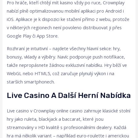
Pro hráče, kteří chtějí mít kasino vždy po ruce, Crownplay
nabízí plně optimalizovanou mobilní aplikaci pro Android i
iOS. Aplikace je k dispozici ke stažení přímo z webu, protože
v některých regionech není povoleno distribuovat ji přes
Google Play či App Store.
Rozhraní je intuitivní – najdete všechny hlavní sekce: hry,
bonusy, vklady a výběry. Navíc podporuje push notifikace,
takže nepropásnete žádnou exkluzivní nabídku. Hry běží ve
WebGL nebo HTML5, což zaručuje plynulý výkon i na
starších smartphonech.
Live Casino A Další Herní Nabídka
Live casino v Crownplay online casino zahrnuje klasické stolní
hry jako ruleta, blackjack a baccarat, které jsou
streamovány v HD kvalitě s profesionálními dealery. Každá
hra má několik variant – například euro‑roulette i americkou