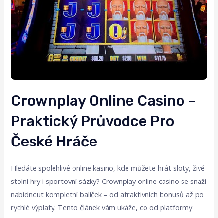
Crownplay Online Casino –
Praktický Průvodce Pro
České Hráče
Hledáte spolehlivé online kasino, kde můžete hrát sloty, živé
stolní hry i sportovní sázky? Crownplay online casino se snaží
nabídnout kompletní balíček – od atraktivních bonusů až po
rychlé výplaty. Tento článek vám ukáže, co od platformy