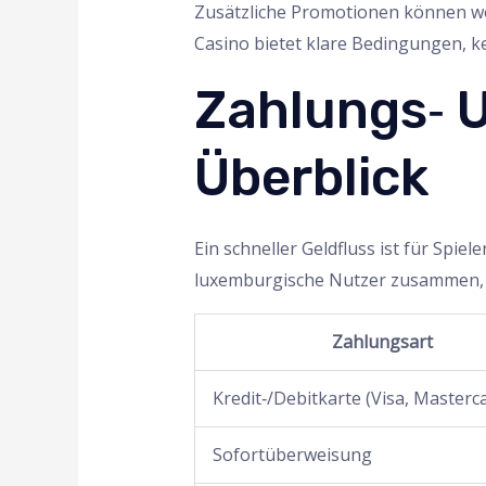
Zusätzliche Promotionen können w
Casino bietet klare Bedingungen, k
Zahlungs‑ 
Überblick
Ein schneller Geldfluss ist für Spi
luxemburgische Nutzer zusammen, i
Zahlungsart
Kredit‑/Debitkarte (Visa, Masterc
Sofortüberweisung