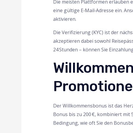
Die meisten Plattformen erlauben 
eine gültige E‑Mail‑Adresse ein. An
aktivieren.
Die Verifizierung (KYC) ist der näch
akzeptieren dabei sowohl Reisepäss
24 Stunden – können Sie Einzahlun
Willkommen
Promotion
Der Willkommensbonus ist das Herz
Bonus bis zu 200 €, kombiniert mit 
Bedingung, wie oft Sie den Bonusb