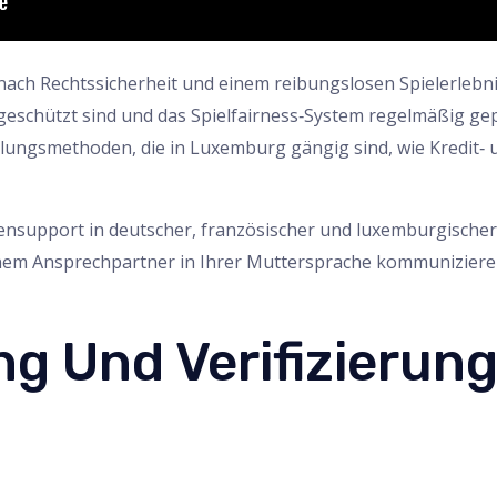
ch Rechtssicherheit und einem reibungslosen Spielerlebnis.
 geschützt sind und das Spielfairness‑System regelmäßig ge
ahlungsmethoden, die in Luxemburg gängig sind, wie Kredit‑ 
densupport in deutscher, französischer und luxemburgische
inem Ansprechpartner in Ihrer Muttersprache kommunizieren
ng Und Verifizierung