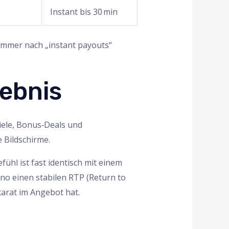
Instant bis 30 min
 immer nach „instant payouts“
lebnis
iele, Bonus‑Deals und
 Bildschirme.
fühl ist fast identisch mit einem
ino einen stabilen RTP (Return to
carat im Angebot hat.