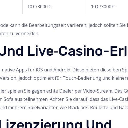
10 €/3000 €
10 €/3000 €
ode kann die Bearbeitungszeit variieren, jedoch sollten Sie
iten zu vermeiden.
Und Live‑Casino-Er
native Apps für iOS und Android. Diese bieten dieselben Sp
ersion, jedoch optimiert für Touch‑Bedienung und kleinere
Hier spielen Sie gegen echte Dealer per Video-Stream. Das Ge
m Sofa aus teilnehmen. Achten Sie darauf, dass das Live‑Cas
und mehrere Spielvarianten wie Blackjack, Roulette und Bac
 Lizenzierung Und