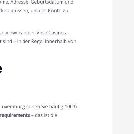
Name, Adresse, Geburtsdatum und
licken müssen, um das Konto zu
ssnachweis hoch. Viele Casinos
 sind – in der Regel innerhalb von
e
 Luxemburg sehen Sie häufig 100 %
requirements
– das ist die