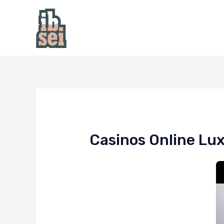
Ir
al
contenido
Casinos Online Lux