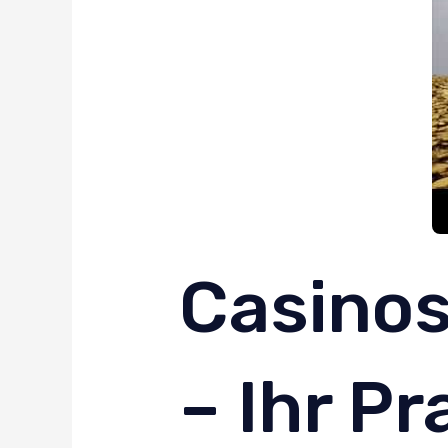
Casinos
– Ihr P