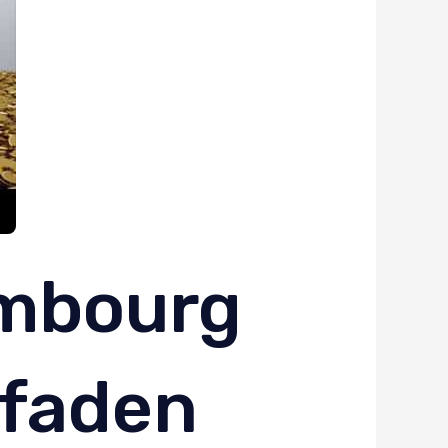
embourg
tfaden