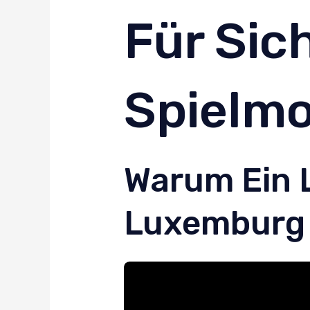
Für Sic
Spielm
Warum Ein L
Luxemburg