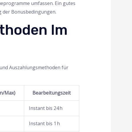
ueprogramme umfassen. Ein gutes
ung der Bonusbedingungen.
thoden Im
in‑ und Auszahlungsmethoden für
in/Max)
Bearbeitungszeit
Instant bis 24 h
Instant bis 1 h