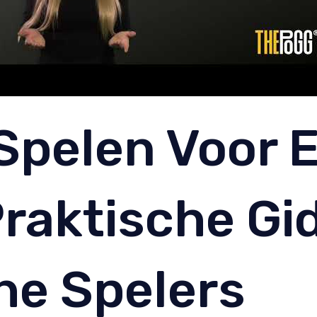
Spelen Voor 
Praktische Gi
he Spelers