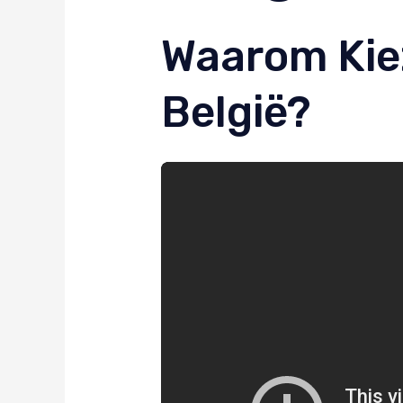
Waarom Kiez
België?