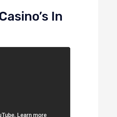
Casino’s In