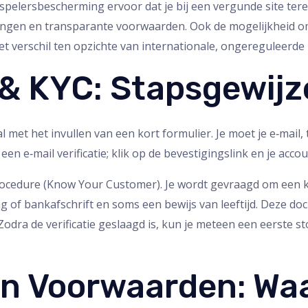
 spelersbescherming ervoor dat je bij een vergunde site te
lingen en transparante voorwaarden. Ook de mogelijkheid o
het verschil ten opzichte van internationale, ongereguleerde
 & KYC: Stapsgewijz
l met het invullen van een kort formulier. Je moet je e‑mai
 e‑mail verificatie; klik op de bevestigingslink en je accoun
ocedure (Know Your Customer). Je wordt gevraagd om een kop
ng of bankafschrift en soms een bewijs van leeftijd. Deze 
Zodra de verificatie geslaagd is, kun je meteen een eerste s
n Voorwaarden: Waa