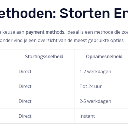
ethoden: Storten 
e keuze aan
payment methods
. Ideaal is een methode die zo
onder vind je een overzicht van de meest gebruikte opties.
Stortingssnelheid
Opnamesnelheid
Direct
1‑2 werkdagen
Direct
Tot 24 uur
Direct
2‑5 werkdagen
Direct
Instant