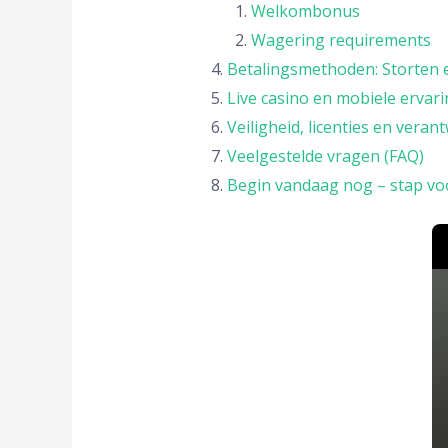
Welkombonus
Wagering requirements
Betalingsmethoden: Storten
Live casino en mobiele ervar
Veiligheid, licenties en vera
Veelgestelde vragen (FAQ)
Begin vandaag nog – stap vo