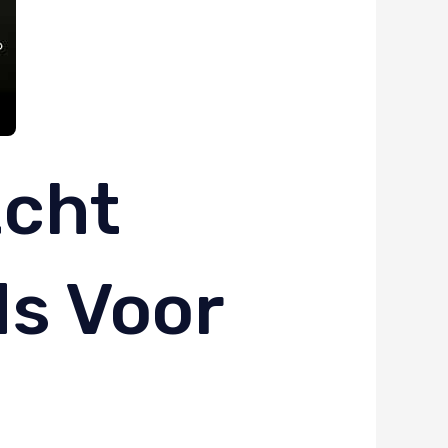
Echt
ds Voor