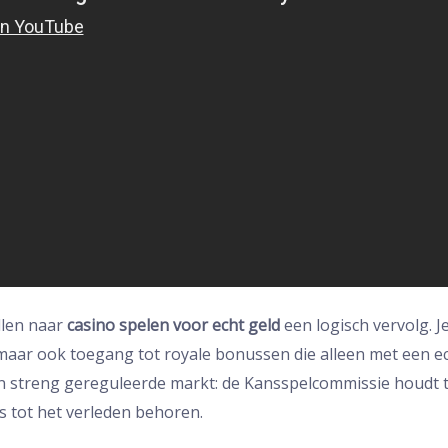
llen naar
casino spelen voor echt geld
een logisch vervolg. Je
maar ook toegang tot royale bonussen die alleen met een ec
en streng gereguleerde markt: de Kansspelcommissie houdt t
 tot het verleden behoren.