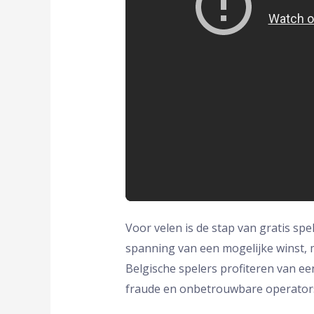
Voor velen is de stap van gratis spe
spanning van een mogelijke winst, 
Belgische spelers profiteren van e
fraude en onbetrouwbare operators