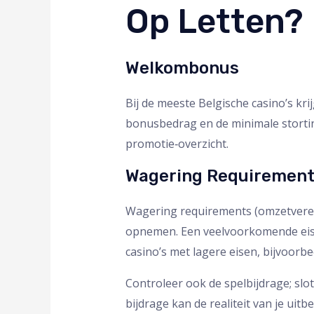
Op Letten?
Welkombonus
Bij de meeste Belgische casino’s kri
bonusbedrag en de minimale storting
promotie‑overzicht.
Wagering Requiremen
Wagering requirements (omzetvereis
opnemen. Een veelvoorkomende eis i
casino’s met lagere eisen, bijvoorbe
Controleer ook de spelbijdrage; slot
bijdrage kan de realiteit van je uitbe