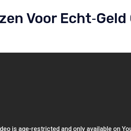
en Voor Echt‑geld 