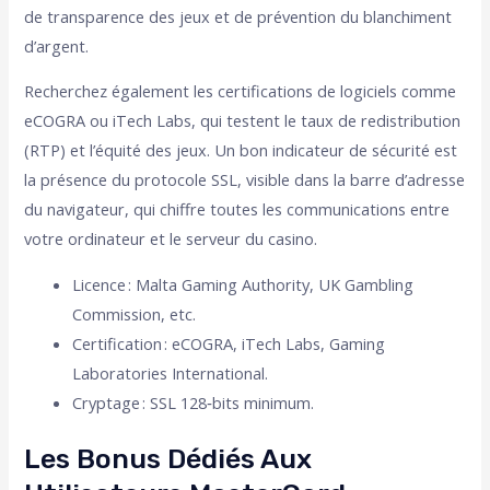
de transparence des jeux et de prévention du blanchiment
d’argent.
Recherchez également les certifications de logiciels comme
eCOGRA ou iTech Labs, qui testent le taux de redistribution
(RTP) et l’équité des jeux. Un bon indicateur de sécurité est
la présence du protocole SSL, visible dans la barre d’adresse
du navigateur, qui chiffre toutes les communications entre
votre ordinateur et le serveur du casino.
Licence : Malta Gaming Authority, UK Gambling
Commission, etc.
Certification : eCOGRA, iTech Labs, Gaming
Laboratories International.
Cryptage : SSL 128‑bits minimum.
Les Bonus Dédiés Aux