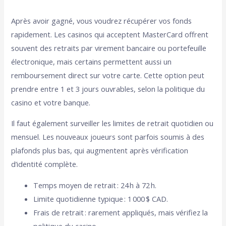
Après avoir gagné, vous voudrez récupérer vos fonds
rapidement. Les casinos qui acceptent MasterCard offrent
souvent des retraits par virement bancaire ou portefeuille
électronique, mais certains permettent aussi un
remboursement direct sur votre carte. Cette option peut
prendre entre 1 et 3 jours ouvrables, selon la politique du
casino et votre banque.
Il faut également surveiller les limites de retrait quotidien ou
mensuel. Les nouveaux joueurs sont parfois soumis à des
plafonds plus bas, qui augmentent après vérification
d’identité complète.
Temps moyen de retrait : 24 h à 72 h.
Limite quotidienne typique : 1 000 $ CAD.
Frais de retrait : rarement appliqués, mais vérifiez la
politique du casino.