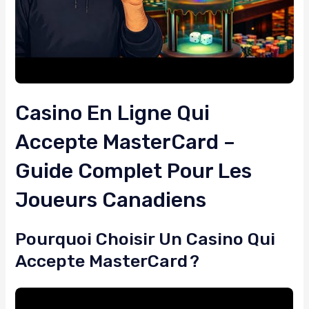
Casino En Ligne Qui
Accepte MasterCard –
Guide Complet Pour Les
Joueurs Canadiens
Pourquoi Choisir Un Casino Qui
Accepte MasterCard ?