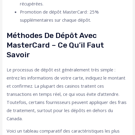
récupérées.
Promotion de dépôt MasterCard : 25 %
supplémentaires sur chaque dépôt.
Méthodes De Dépôt Avec
MasterCard – Ce Qu’il Faut
Savoir
Le processus de dépôt est généralement très simple :
entrez les informations de votre carte, indiquez le montant
et confirmez. La plupart des casinos traitent ces
transactions en temps réel, ce qui vous évite d’attendre.
Toutefois, certains fournisseurs peuvent appliquer des frais
de traitement, surtout pour les dépôts en dehors du
Canada.
Voici un tableau comparatif des caractéristiques les plus