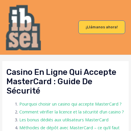
Ir
al
contenido
¡Llámanos ahora!
Casino En Ligne Qui Accepte
MasterCard : Guide De
Sécurité
Pourquoi choisir un casino qui accepte MasterCard ?
Comment vérifier la licence et la sécurité d’un casino ?
Les bonus dédiés aux utilisateurs MasterCard
Méthodes de dépôt avec MasterCard – ce qu’il faut