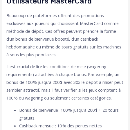
Utilisateurs MasterCard
Beaucoup de plateformes offrent des promotions
exclusives aux joueurs qui choisissent MasterCard comme
méthode de dépôt. Ces offres peuvent prendre la forme
d’un bonus de bienvenue boosté, d’un cashback
hebdomadaire ou même de tours gratuits sur les machines
à sous les plus populaires.
Il est crucial de lire les conditions de mise (wagering
requirements) attachées à chaque bonus. Par exemple, un
bonus de 100 % jusqu’à 200 $ avec 30x le dépôt à miser peut
sembler attractif, mais il faut vérifier si les jeux comptent à
100 % du wagering ou seulement certaines catégories.
Bonus de bienvenue : 100 % jusqu’à 200 $ + 20 tours
gratuits.
Cashback mensuel : 10 % des pertes nettes