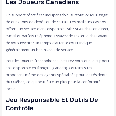
Les Joueurs Canadiens
Un support réactif est indispensable, surtout lorsqu’il s’agit
de questions de dépôt ou de retrait. Les meilleurs casinos
offrent un service client disponible 24 h/24 via chat en direct,
e‑mail et parfois téléphone. Essayez de tester le chat avant
de vous inscrire : un temps d’attente court indique
généralement un bon niveau de service.
Pour les joueurs francophones, assurez‑vous que le support
soit disponible en français (Canada). Certains sites
proposent même des agents spécialisés pour les résidents
du Québec, ce qui peut être un plus pour la conformité
locale.
Jeu Responsable Et Outils De
Contrôle