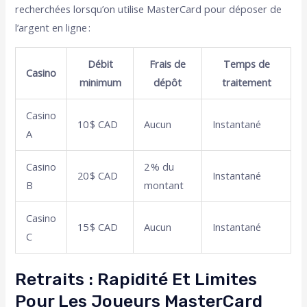
recherchées lorsqu’on utilise MasterCard pour déposer de
l’argent en ligne :
Débit
Frais de
Temps de
Casino
minimum
dépôt
traitement
Casino
10 $ CAD
Aucun
Instantané
A
Casino
2 % du
20 $ CAD
Instantané
B
montant
Casino
15 $ CAD
Aucun
Instantané
C
Retraits : Rapidité Et Limites
Pour Les Joueurs MasterCard