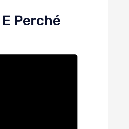
 E Perché