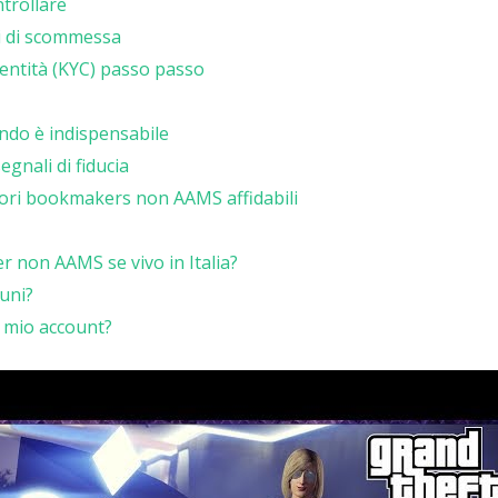
trollare
i di scommessa
identità (KYC) passo passo
ndo è indispensabile
egnali di fiducia
iori bookmakers non AAMS affidabili
 non AAMS se vivo in Italia?
muni?
 mio account?