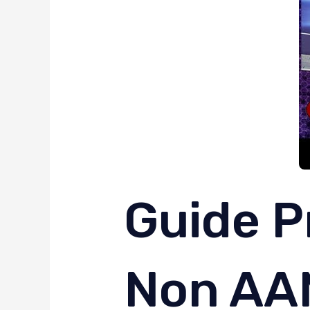
Guide P
Non AAM