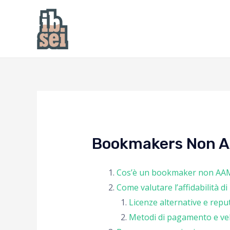
Ir
al
contenido
Bookmakers Non AAM
Cos’è un bookmaker non AAMS
Come valutare l’affidabilità
Licenze alternative e repu
Metodi di pagamento e velo