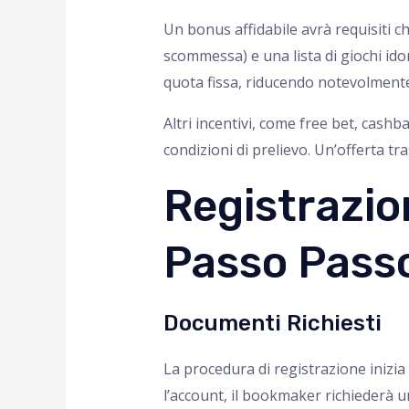
Un bonus affidabile avrà requisiti ch
scommessa) e una lista di giochi ido
quota fissa, riducendo notevolmente 
Altri incentivi, come free bet, cash
condizioni di prelievo. Un’offerta t
Registrazion
Passo Pass
Documenti Richiesti
La procedura di registrazione inizia
l’account, il bookmaker richiederà 