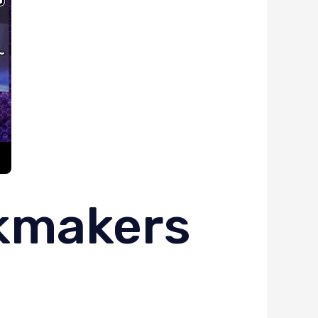
okmakers