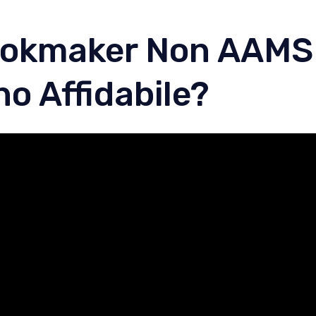
ookmaker Non AAMS
o Affidabile?