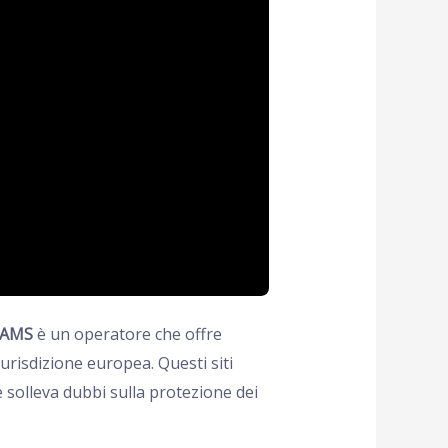
AAMS
è un operatore che offre
urisdizione europea. Questi siti
solleva dubbi sulla protezione dei