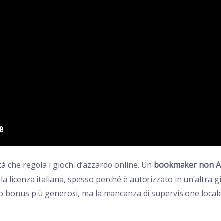
ità che regola i giochi d’azzardo online. Un
bookmaker non 
 licenza italiana, spesso perché è autorizzato in un’altra gi
 bonus più generosi, ma la mancanza di supervisione locale 